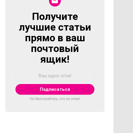
Получите
NEWSLETTER
лучшие статьи
прямо в ваш
почтовый
ящик!
Адрес
Email:
Не беспокойтесь, это не спам!