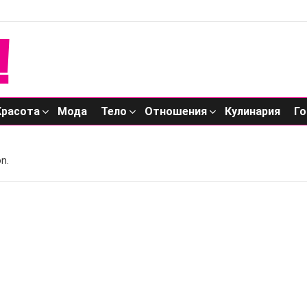
Красота
Мода
Тело
Отношения
Кулинария
Го
n.