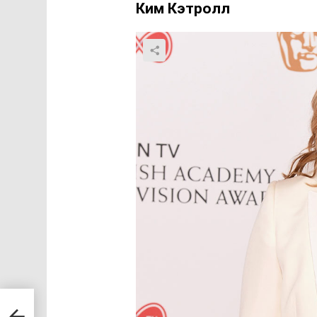
Ким Кэтролл
омы