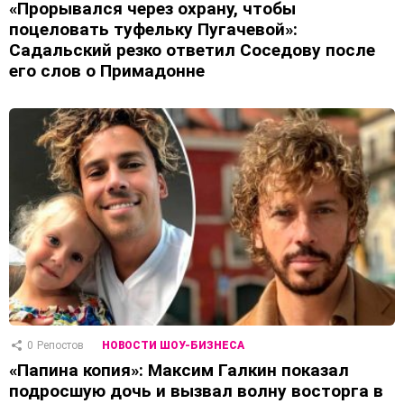
«Прорывался через охрану, чтобы
поцеловать туфельку Пугачевой»:
Садальский резко ответил Соседову после
его слов о Примадонне
0
Репостов
НОВОСТИ ШОУ-БИЗНЕСА
«Папина копия»: Максим Галкин показал
подросшую дочь и вызвал волну восторга в