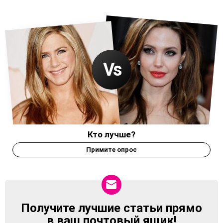
Кто лучше?
Примите опрос
Получите лучшие статьи прямо
NEWSLETTER
в ваш почтовый ящик!