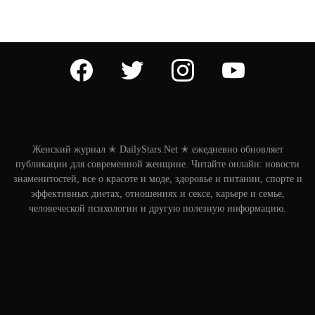
facebook
twitter
instagram
youtube
Женский журнал ✭ DailyStars.Net ✭ ежедневно обновляет
публикации для современной женщине. Читайте онлайн: новости
знаменитостей, все о красоте и моде, здоровье и питании, спорте и
эффективных диетах, отношениях и сексе, карьере и семье,
человеческой психологии и другую полезную информацию.