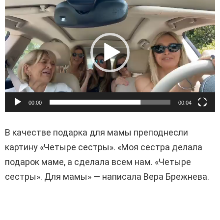
В
и
д
е
о
п
л
е
00:00
00:04
е
В качестве подарка для мамы преподнесли
р
картину «Четыре сестры». «Моя сестра делала
подарок маме, а сделала всем нам. «Четыре
сестры». Для мамы» — написала Вера Брежнева.