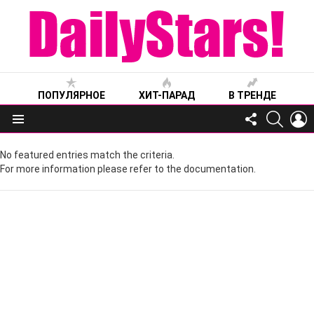
ПОПУЛЯРНОЕ
ХИТ-ПАРАД
В ТРЕНДЕ
FOLLOW
SEARC
L
US
Меню
No featured entries match the criteria.
For more information please refer to the documentation.