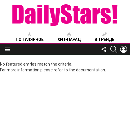
ПОПУЛЯРНОЕ
ХИТ-ПАРАД
В ТРЕНДЕ
FOLLOW
SEARC
L
US
Меню
No featured entries match the criteria.
For more information please refer to the documentation.