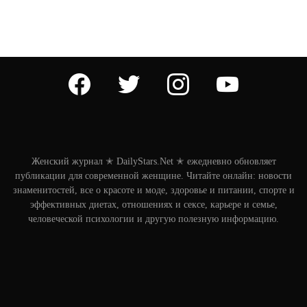
facebook
twitter
instagram
youtube
Женский журнал ✭ DailyStars.Net ✭ ежедневно обновляет
публикации для современной женщине. Читайте онлайн: новости
знаменитостей, все о красоте и моде, здоровье и питании, спорте и
эффективных диетах, отношениях и сексе, карьере и семье,
человеческой психологии и другую полезную информацию.