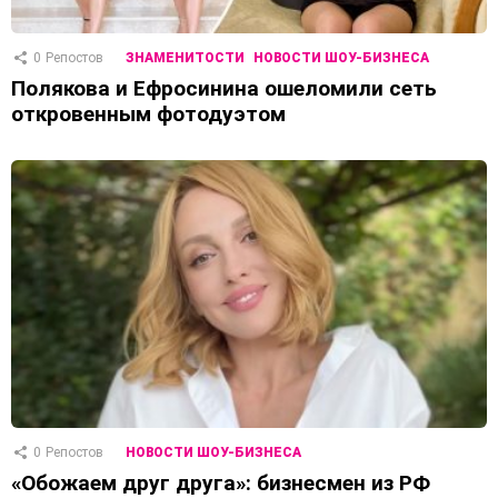
0
Репостов
ЗНАМЕНИТОСТИ
НОВОСТИ ШОУ-БИЗНЕСА
Полякова и Ефросинина ошеломили сеть
откровенным фотодуэтом
0
Репостов
НОВОСТИ ШОУ-БИЗНЕСА
«Обожаем друг друга»: бизнесмен из РФ