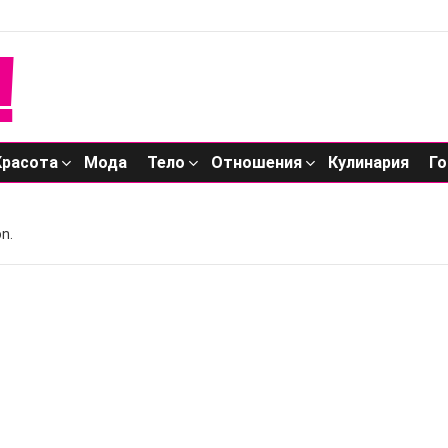
Красота
Мода
Тело
Отношения
Кулинария
Го
n.