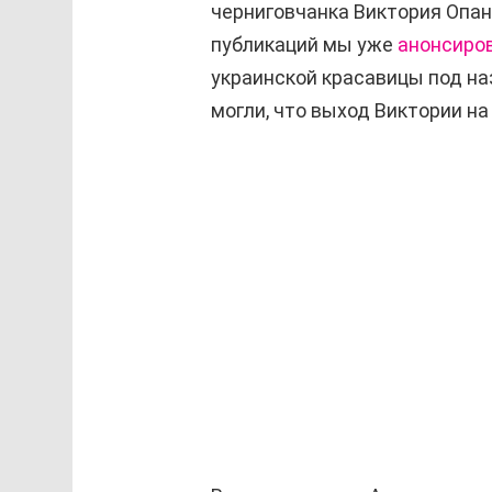
черниговчанка Виктория Опан
публикаций мы уже
анонсиро
украинской красавицы под наз
могли, что выход Виктории н