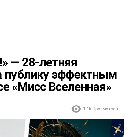
!» — 28-летняя
а публику эффектным
се «Мисс Вселенная»
1.1k
Просмотров