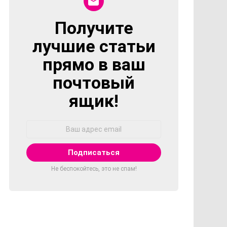
Получите
NEWSLETTER
лучшие статьи
прямо в ваш
почтовый
ящик!
Адрес
Email:
Не беспокойтесь, это не спам!