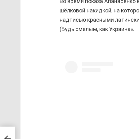
Во время показа Апанасенко 
шёлковой накидкой, на котор
надписью красными латинским
(Будь смелым, как Украина».
езда
дал