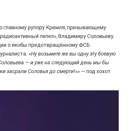
по главному рупору Кремля, призывающему
«радиоактивный пепел»,
Владимиру Соловьеву
.
ции о якобы предотвращённому ФСБ
журналиста
. «Ну возьмите же вы одну эту боевую
и Соловьева — и уже на следующий день мы бы
тки засрали Соловья до смерти!»»
— под хохот