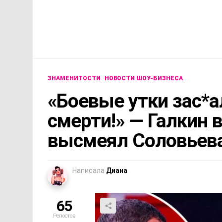
ЗНАМЕНИТОСТИ
НОВОСТИ ШОУ-БИЗНЕСА
«Боевые утки зас*а
смерти!» — Галкин 
высмеял Соловьев
Написала
Диана
65
Репостов