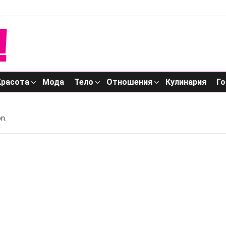
Красота
Мода
Тело
Отношения
Кулинария
Го
n.