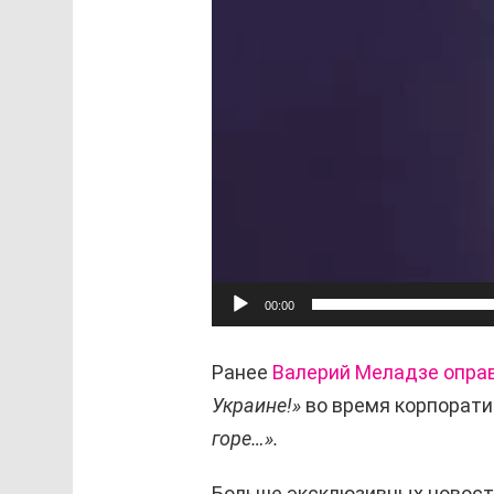
00:00
Ранее
Валерий Меладзе опра
Украине!»
во время корпорати
горе…».
Больше эксклюзивных новост