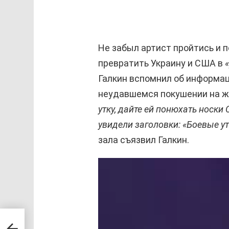
Не забыл артист пройтись и 
превратить Украину и США в
Галкин вспомнил об информа
неудавшемся покушении на 
утку, дайте ей понюхать носк
увидели заголовки: «Боевые у
зала съязвил Галкин.
В
и
д
е
есь
о
имер