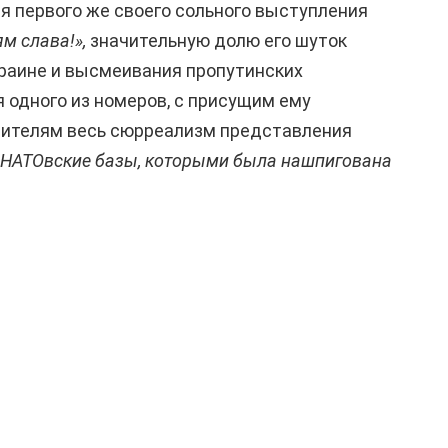
мя первого же своего сольного выступления
ям слава!»,
значительную долю его шуток
раине и высмеивания пропутинских
я одного из номеров, с присущим ему
зрителям весь сюрреализм представления
«НАТОвские базы, которыми была нашпигована