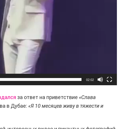
02:02
вдался
за ответ на приветствие
«Слава
ва в Дубае:
«Я 10 месяцев живу в тяжести и
ей, интересных видео и пикантных фотографий