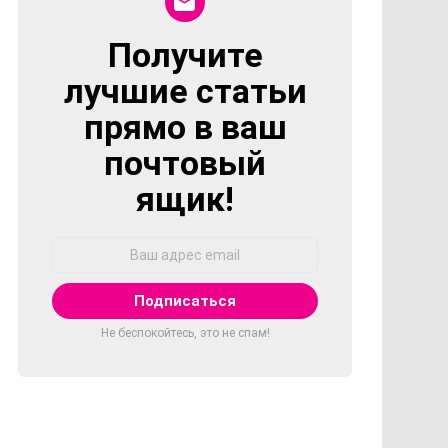
Получите
NEWSLETTER
лучшие статьи
прямо в ваш
почтовый
ящик!
Адрес
Email:
Не беспокойтесь, это не спам!