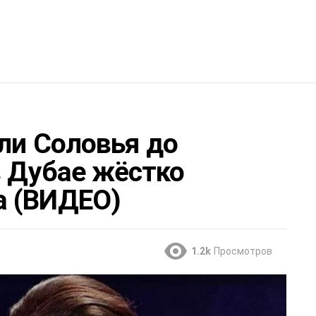
ли Соловья до
в Дубае жёстко
а (ВИДЕО)
1.2k
Просмотров