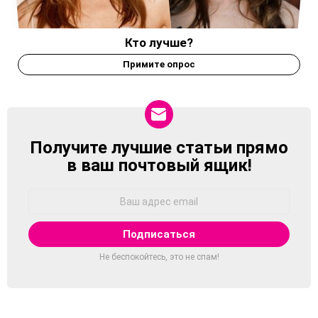
Кто лучше?
Примите опрос
Получите лучшие статьи прямо
NEWSLETTER
в ваш почтовый ящик!
Адрес
Email:
Не беспокойтесь, это не спам!