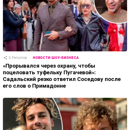
0
Репостов
НОВОСТИ ШОУ-БИЗНЕСА
«Прорывался через охрану, чтобы
поцеловать туфельку Пугачевой»:
Садальский резко ответил Соседову после
его слов о Примадонне