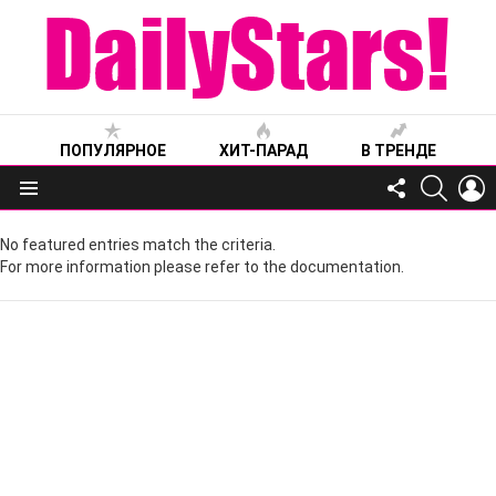
ПОПУЛЯРНОЕ
ХИТ-ПАРАД
В ТРЕНДЕ
FOLLOW
SEARC
L
US
Меню
No featured entries match the criteria.
For more information please refer to the documentation.