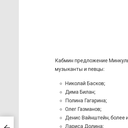
Кабмин предложение Минкульт
музыканты и певцы:
Николай Басков;
Дима Билан;
Полина Гагарина;
Олег Газманов;
Денис Вайнштейн, более 
d’s
Лариса Долина;
ии