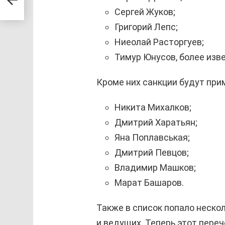
ат
Сергей Жуков;
Григорий Лепс;
Ниеолай Расторгуев;
Тимур Юнусов, более изв
Кроме них санкции будут при
Никита Михалков;
Дмитрий Харатьян;
Яна Поплавськая;
Дмитрий Певцов;
Владимир Машков;
Марат Башаров.
Также в список попало неско
и ведущих. Теперь этот пере