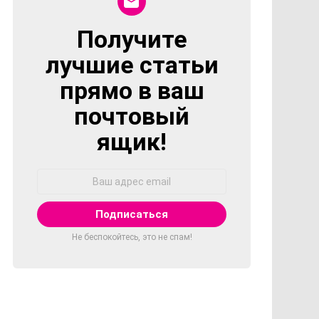
Получите
NEWSLETTER
лучшие статьи
прямо в ваш
почтовый
ящик!
Адрес
Email:
Не беспокойтесь, это не спам!