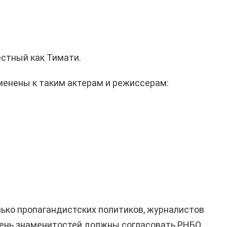
естный как Тимати.
менены к таким актерам и режиссерам:
лько пропагандистских политиков, журналистов
чень знаменитостей должны согласовать РНБО