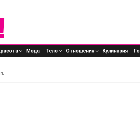
Красота
Мода
Тело
Отношения
Кулинария
Го
n.