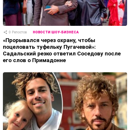
0
Репостов
НОВОСТИ ШОУ-БИЗНЕСА
«Прорывался через охрану, чтобы
поцеловать туфельку Пугачевой»:
Садальский резко ответил Соседову после
его слов о Примадонне