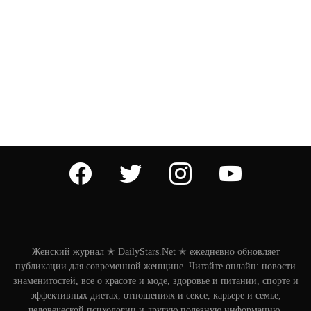
facebook
twitter
instagram
youtube
Женский журнал ✭ DailyStars.Net ✭ ежедневно обновляет
публикации для современной женщине. Читайте онлайн: новости
знаменитостей, все о красоте и моде, здоровье и питании, спорте и
эффективных диетах, отношениях и сексе, карьере и семье,
человеческой психологии и другую полезную информацию.