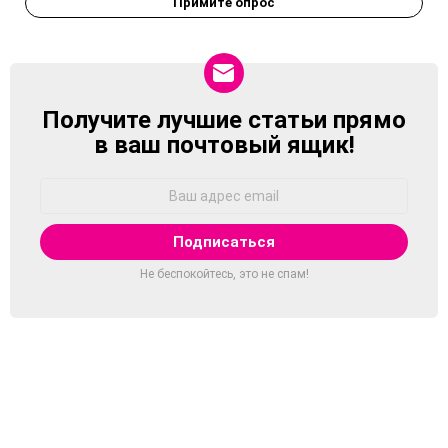
Примите опрос
Получите лучшие статьи прямо
NEWSLETTER
в ваш почтовый ящик!
Адрес
Email:
Не беспокойтесь, это не спам!