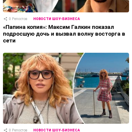
0
Репостов
НОВОСТИ ШОУ-БИЗНЕСА
«Папина копия»: Максим Галкин показал
подросшую дочь и вызвал волну восторга в
сети
0
Репостов
НОВОСТИ ШОУ-БИЗНЕСА