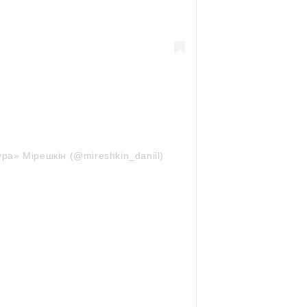
ура» Мірешкін (@mireshkin_daniil)