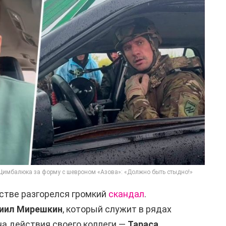
 Цимбалюка за форму с шевроном «Азова»: «Должно быть стыдно!»
стве разгорелся громкий
скандал
.
иил Мирешкин
, который служит в рядах
 на действия своего коллеги —
Тараса