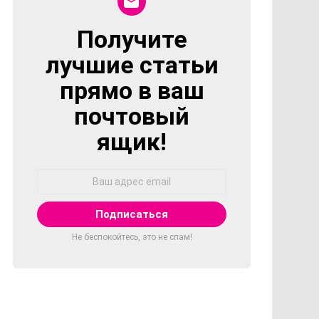
Получите
NEWSLETTER
лучшие статьи
прямо в ваш
почтовый
ящик!
Адрес
Email:
Не беспокойтесь, это не спам!