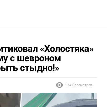
итиковал «Холостяка»
му с шевроном
быть стыдно!»
1.6k
Просмотров