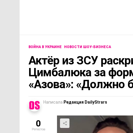
ВОЙНА В УКРАИНЕ
НОВОСТИ ШОУ-БИЗНЕСА
Актёр из ЗСУ раскр
Цимбалюка за фор
«Азова»: «Должно 
Написала
Редакция DailyStrars
0
Репостов