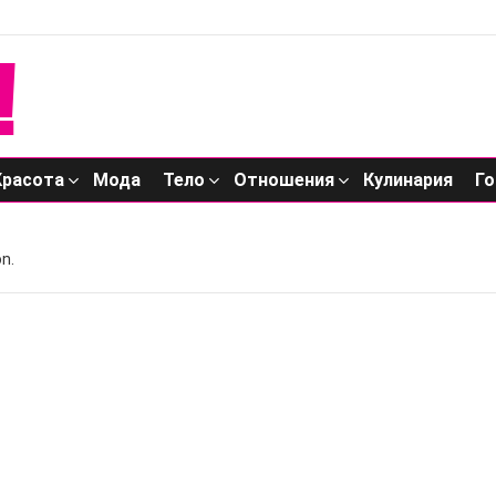
Красота
Мода
Тело
Отношения
Кулинария
Го
n.