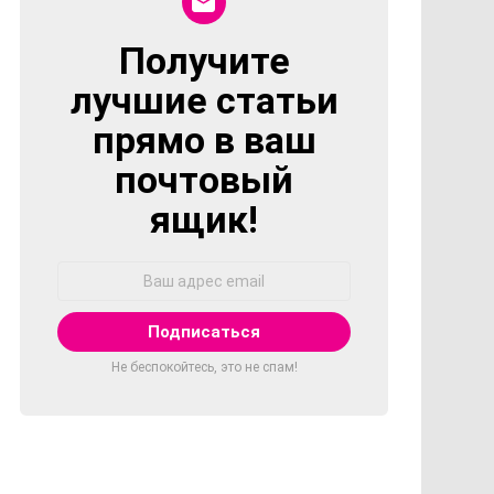
Получите
NEWSLETTER
лучшие статьи
прямо в ваш
почтовый
ящик!
Адрес
Email:
Не беспокойтесь, это не спам!