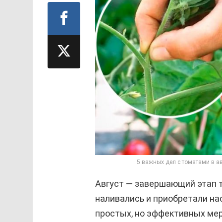
5 важных дел с томатами в а
Август — завершающий этап т
наливались и приобретали на
простых, но эффективных ме