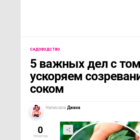
САДОВОДСТВО
5 важных дел с том
ускоряем созреван
соком
Написала
Диана
0
Репостов