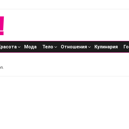
Красота
Мода
Тело
Отношения
Кулинария
Го
n.