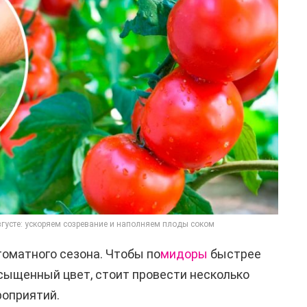
вгусте: ускоряем созревание и наполняем плоды соком
оматного сезона. Чтобы по
мидоры
быстрее
сыщенный цвет, стоит провести несколько
роприятий.