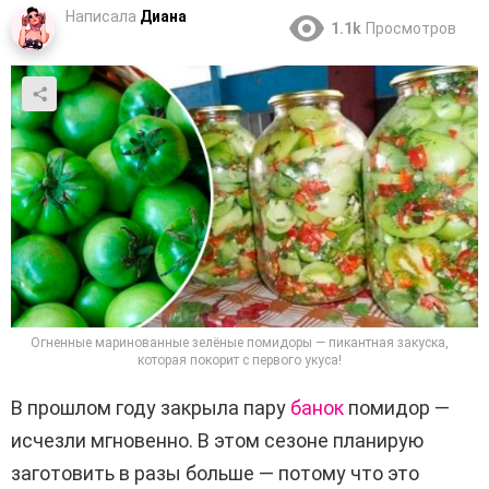
Написала
Диана
1.1k
Просмотров
Огненные маринованные зелёные помидоры — пикантная закуска,
которая покорит с первого укуса!
В прошлом году закрыла пару
банок
помидор —
исчезли мгновенно. В этом сезоне планирую
заготовить в разы больше — потому что это