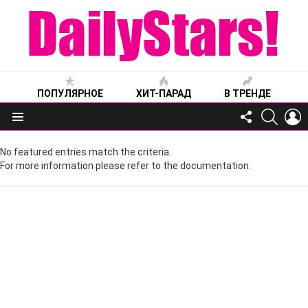
ПОПУЛЯРНОЕ
ХИТ-ПАРАД
В ТРЕНДЕ
FOLLOW
SEARC
L
US
Меню
No featured entries match the criteria.
For more information please refer to the documentation.