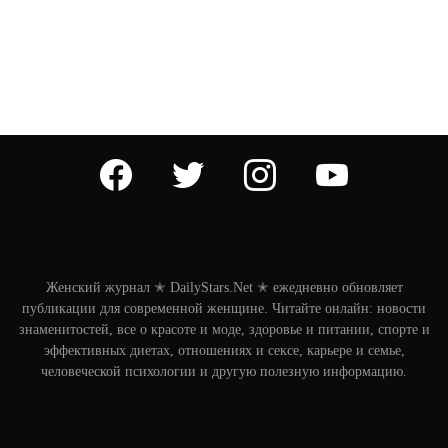
facebook
twitter
instagram
youtube
Женский журнал ✭ DailyStars.Net ✭ ежедневно обновляет
публикации для современной женщине. Читайте онлайн: новости
знаменитостей, все о красоте и моде, здоровье и питании, спорте и
эффективных диетах, отношениях и сексе, карьере и семье,
человеческой психологии и другую полезную информацию.