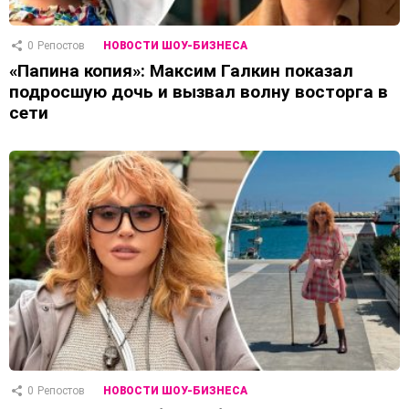
0
Репостов
НОВОСТИ ШОУ-БИЗНЕСА
«Папина копия»: Максим Галкин показал
подросшую дочь и вызвал волну восторга в
сети
0
Репостов
НОВОСТИ ШОУ-БИЗНЕСА