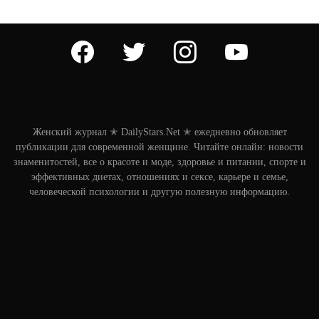
facebook
twitter
instagram
youtube
Женский журнал ✭ DailyStars.Net ✭ ежедневно обновляет
публикации для современной женщине. Читайте онлайн: новости
знаменитостей, все о красоте и моде, здоровье и питании, спорте и
эффективных диетах, отношениях и сексе, карьере и семье,
человеческой психологии и другую полезную информацию.