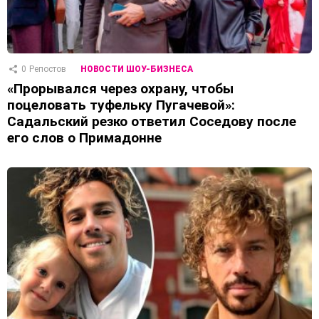
0
Репостов
НОВОСТИ ШОУ-БИЗНЕСА
«Прорывался через охрану, чтобы
поцеловать туфельку Пугачевой»:
Садальский резко ответил Соседову после
его слов о Примадонне