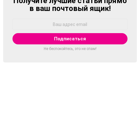
Получите лучшие статьи прямо
NEWSLETTER
в ваш почтовый ящик!
Адрес
Email:
Не беспокойтесь, это не спам!