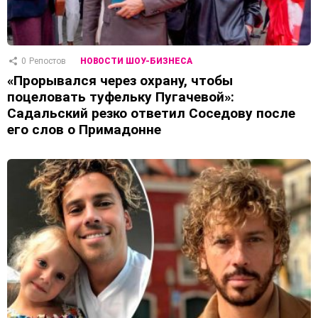
0
Репостов
НОВОСТИ ШОУ-БИЗНЕСА
«Прорывался через охрану, чтобы
поцеловать туфельку Пугачевой»:
Садальский резко ответил Соседову после
его слов о Примадонне