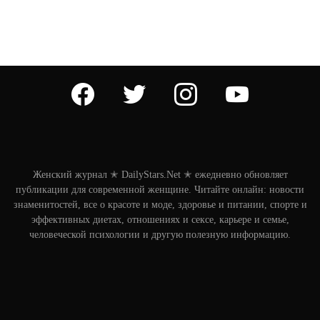
facebook
twitter
instagram
youtube
Женский журнал ✭ DailyStars.Net ✭ ежедневно обновляет
публикации для современной женщине. Читайте онлайн: новости
знаменитостей, все о красоте и моде, здоровье и питании, спорте и
эффективных диетах, отношениях и сексе, карьере и семье,
человеческой психологии и другую полезную информацию.