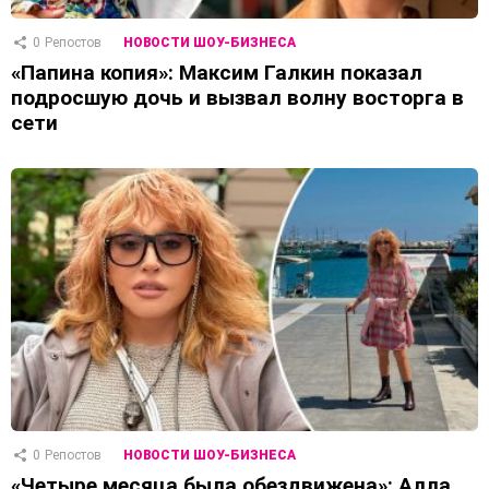
0
Репостов
НОВОСТИ ШОУ-БИЗНЕСА
«Папина копия»: Максим Галкин показал
подросшую дочь и вызвал волну восторга в
сети
0
Репостов
НОВОСТИ ШОУ-БИЗНЕСА
«Четыре месяца была обездвижена»: Алла