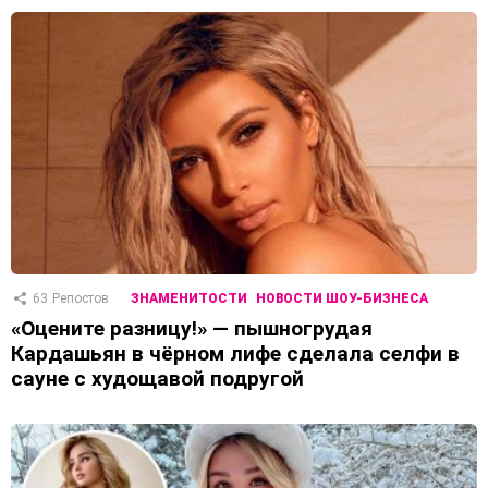
63
Репостов
ЗНАМЕНИТОСТИ
НОВОСТИ ШОУ-БИЗНЕСА
«Оцените разницу!» — пышногрудая
Кардашьян в чёрном лифе сделала селфи в
сауне с худощавой подругой