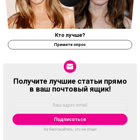
Кто лучше?
Примите опрос
Получите лучшие статьи прямо
NEWSLETTER
в ваш почтовый ящик!
Адрес
Email:
Не беспокойтесь, это не спам!