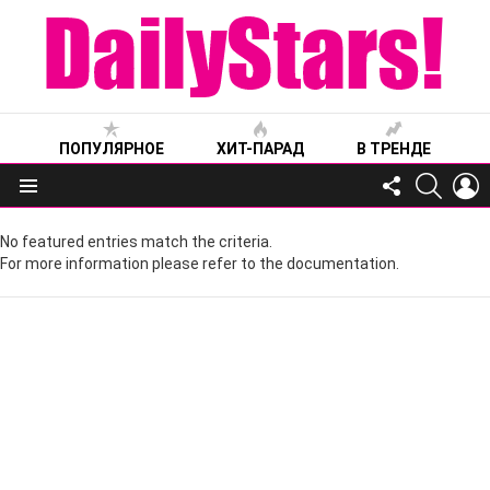
ПОПУЛЯРНОЕ
ХИТ-ПАРАД
В ТРЕНДЕ
FOLLOW
SEARC
L
US
Меню
No featured entries match the criteria.
For more information please refer to the documentation.