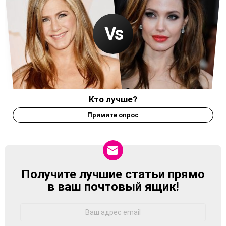
Кто лучше?
Примите опрос
Получите лучшие статьи прямо
NEWSLETTER
в ваш почтовый ящик!
Адрес
Email: