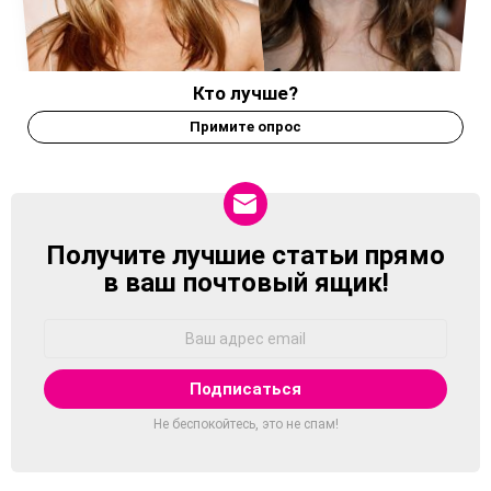
Кто лучше?
Примите опрос
Получите лучшие статьи прямо
NEWSLETTER
в ваш почтовый ящик!
Адрес
Email:
Не беспокойтесь, это не спам!