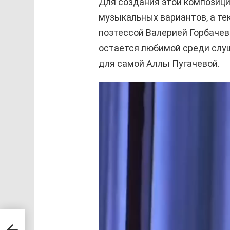
Для создания этой композици
музыкальных вариантов, а те
поэтессой Валерией Горбачев
остается любимой среди слу
для самой Аллы Пугачевой.
В
и
д
е
о
п
л
е
е
ная
р