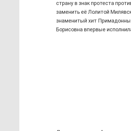
страну в знак протеста прот
заменить её Лолитой Милявск
знаменитый хит Примадонны «
Борисовна впервые исполнила 