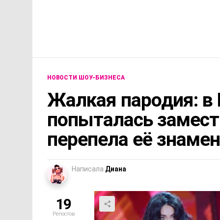
НОВОСТИ ШОУ-БИЗНЕСА
Жалкая пародия: в
попыталась замест
перепела её знаме
Написала
Диана
19
Репостов