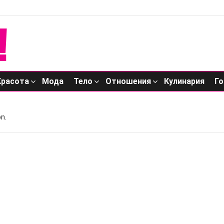
Красота
Мода
Тело
Отношения
Кулинария
Го
n.