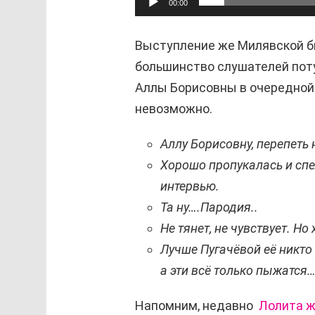
00:00
Выступление же Милявской б
большинство слушателей пот
Аллы Борисовны в очередной 
невозможно.
Аллу Борисовну, перепеть 
Хорошо пропукалась и спел
интервью.
Та ну….Пародия..
Не тянет, не чувствует. Но
Лучше Пугачёвой её никто
а эти всё только пыжатся
Напомним, недавно
Лолита ж