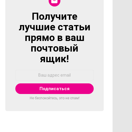
Получите
NEWSLETTER
лучшие статьи
прямо в ваш
почтовый
ящик!
Адрес
Email:
Не беспокойтесь, это не спам!