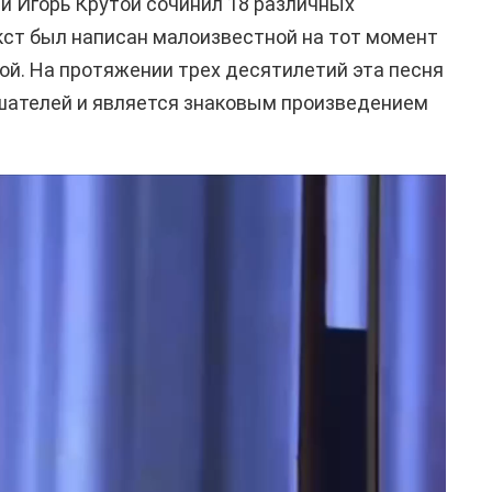
и Игорь Крутой сочинил 18 различных
кст был написан малоизвестной на тот момент
ой. На протяжении трех десятилетий эта песня
шателей и является знаковым произведением