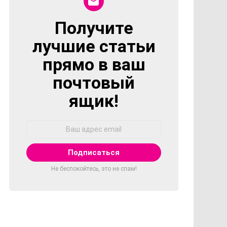
Получите
NEWSLETTER
лучшие статьи
прямо в ваш
почтовый
ящик!
Адрес
Email:
Не беспокойтесь, это не спам!