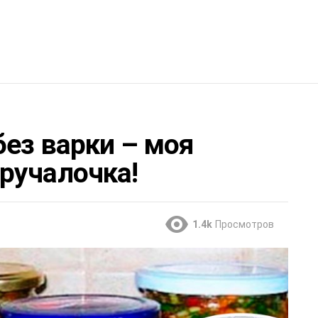
без варки – моя
ручалочка!
1.4k
Просмотров