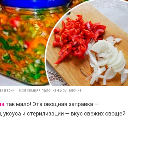
ез варки – моя зимняя палочка-выручалочка!
ла
так мало! Эта овощная заправка —
, уксуса и стерилизации — вкус свежих овощей