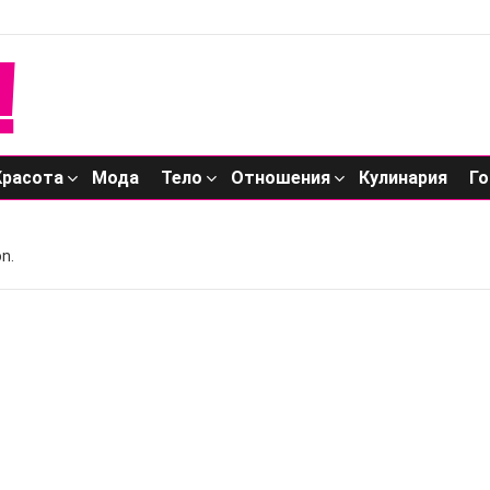
Красота
Мода
Тело
Отношения
Кулинария
Го
n.