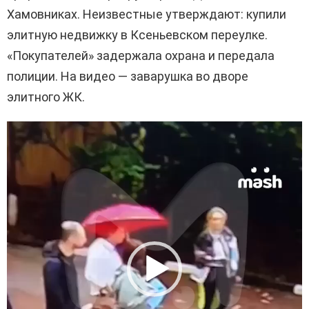
Хамовниках. Неизвестные утверждают: купили
элитную недвижку в Ксеньевском переулке.
«Покупателей» задержала охрана и передала
полиции. На видео — заварушка во дворе
элитного ЖК.
В
и
д
е
о
п
л
е
е