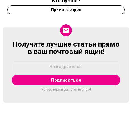
Кто лучше?
Примите опрос
Получите лучшие статьи прямо
NEWSLETTER
в ваш почтовый ящик!
Адрес
Email:
Не беспокойтесь, это не спам!