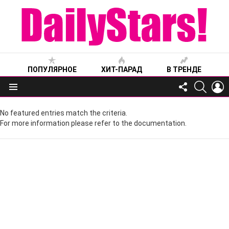
ПОПУЛЯРНОЕ
ХИТ-ПАРАД
В ТРЕНДЕ
FOLLOW
SEARC
L
US
Меню
No featured entries match the criteria.
For more information please refer to the documentation.