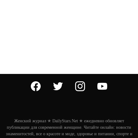
facebook
twitter
instagram
youtube
Женский журнал ✭ DailyStars.Net ✭ ежедневно обновляет
публикации для современной женщине. Читайте онлайн: новости
знаменитостей, все о красоте и моде, здоровье и питании, спорте и