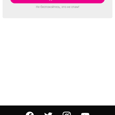
Не беспокойтесь, это не спам!
facebook
twitter
instagram
youtube