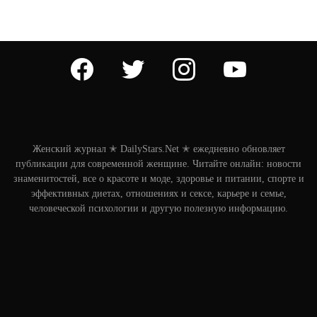
facebook
twitter
instagram
youtube
Женский журнал ✭ DailyStars.Net ✭ ежедневно обновляет
публикации для современной женщине. Читайте онлайн: новости
знаменитостей, все о красоте и моде, здоровье и питании, спорте и
эффективных диетах, отношениях и сексе, карьере и семье,
человеческой психологии и другую полезную информацию.