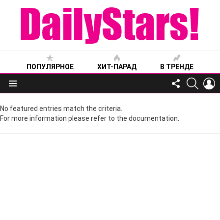
ПОПУЛЯРНОЕ
ХИТ-ПАРАД
В ТРЕНДЕ
FOLLOW
SEARC
L
US
Меню
No featured entries match the criteria.
For more information please refer to the documentation.