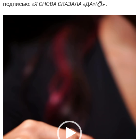
подписью:
«Я СНОВА СКАЗАЛА «ДА»!💍»
.
В
и
д
е
о
п
л
е
е
р