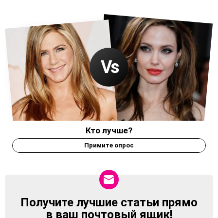
Кто лучше?
Примите опрос
Получите лучшие статьи прямо
NEWSLETTER
в ваш почтовый ящик!