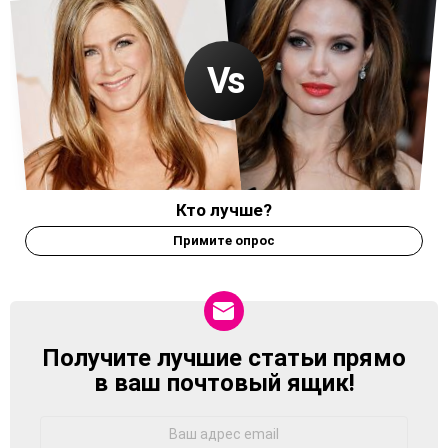
Кто лучше?
Примите опрос
Получите лучшие статьи прямо
NEWSLETTER
в ваш почтовый ящик!
Адрес
Email: