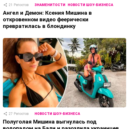
21
Репостов
ЗНАМЕНИТОСТИ
НОВОСТИ ШОУ-БИЗНЕСА
Ангел и Демон: Ксения Мишина в
откровенном видео феерически
превратилась в блондинку
27
Репостов
НОВОСТИ ШОУ-БИЗНЕСА
Полуголая Мишина выгнулась под
водопадом на Бали и разозлила украинцев