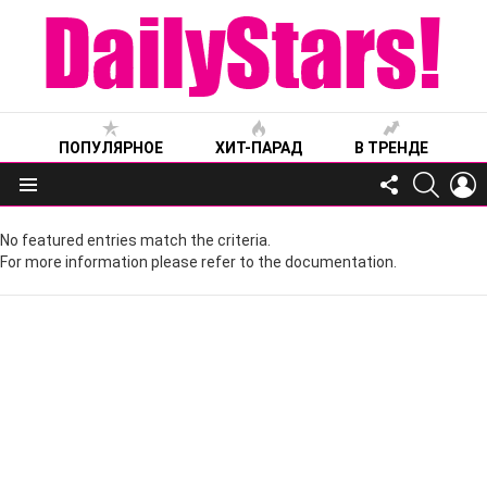
ПОПУЛЯРНОЕ
ХИТ-ПАРАД
В ТРЕНДЕ
FOLLOW
SEARC
L
US
Меню
No featured entries match the criteria.
For more information please refer to the documentation.