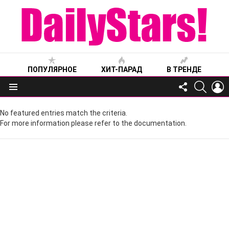
ПОПУЛЯРНОЕ
ХИТ-ПАРАД
В ТРЕНДЕ
FOLLOW
SEARC
L
US
Меню
No featured entries match the criteria.
For more information please refer to the documentation.