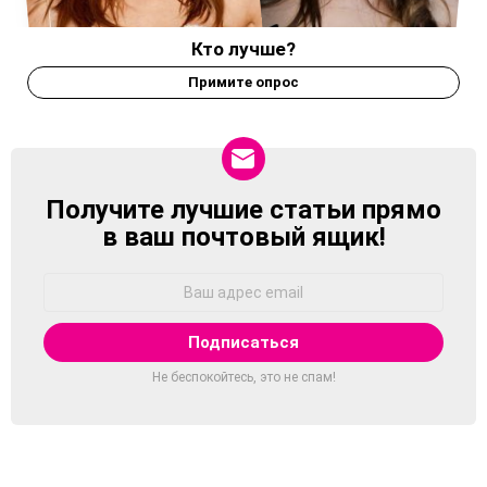
Кто лучше?
Примите опрос
Получите лучшие статьи прямо
NEWSLETTER
в ваш почтовый ящик!
Адрес
Email:
Не беспокойтесь, это не спам!