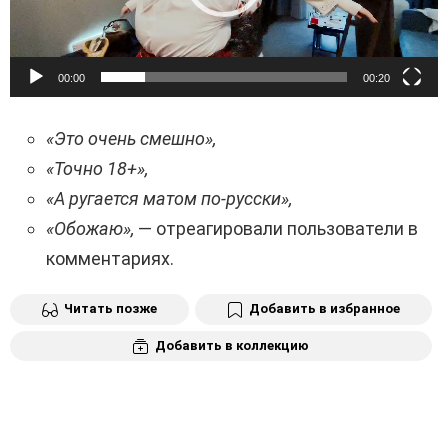
п
л
е
00:00
00:20
е
«Это очень смешно»,
р
«Точно 18+»,
«А ругается матом по-русски»,
«Обожаю»,
— отреагировали пользователи в
комментариях.
Читать позже
Добавить в избранное
Добавить в коллекцию