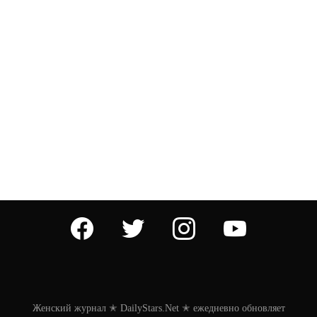
facebook
twitter
instagram
youtube
Женский журнал ✭ DailyStars.Net ✭ ежедневно обновляет