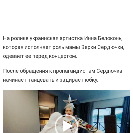
На ролике украинская артистка Инна Белоконь,
которая исполняет роль мамы Верки Сердючки,
одевает ее перед концертом.
После обращения к пропагандистам Сердючка
начинает танцевать и задирает юбку.
В
и
д
е
о