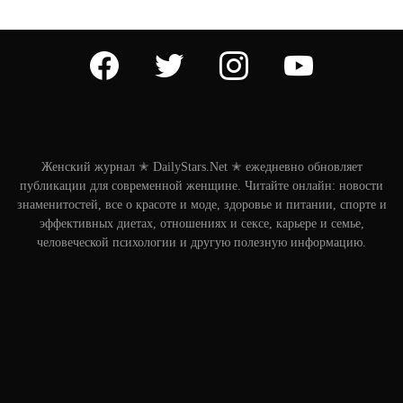
facebook
twitter
instagram
youtube
Женский журнал ✭ DailyStars.Net ✭ ежедневно обновляет
публикации для современной женщине. Читайте онлайн: новости
знаменитостей, все о красоте и моде, здоровье и питании, спорте и
эффективных диетах, отношениях и сексе, карьере и семье,
человеческой психологии и другую полезную информацию.