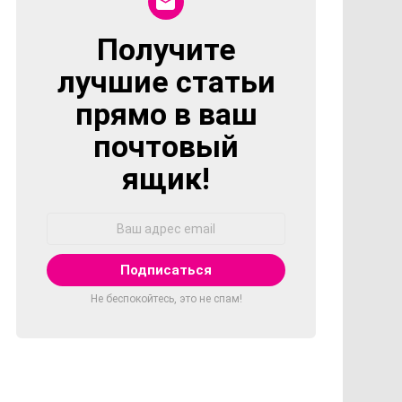
Получите
NEWSLETTER
лучшие статьи
прямо в ваш
почтовый
ящик!
Адрес
Email:
Не беспокойтесь, это не спам!