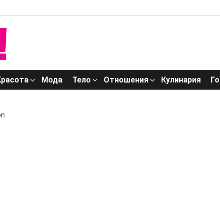
Красота
Мода
Тело
Отношения
Кулинария
Го
n.