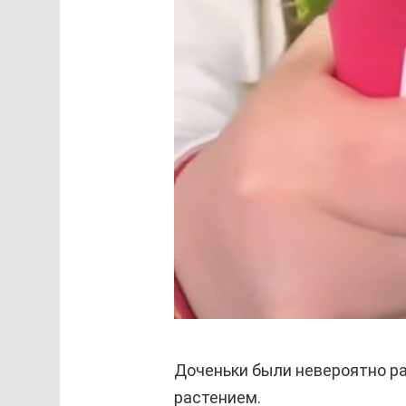
Доченьки были невероятно р
растением.