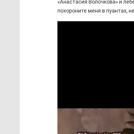
«Анастасия Волочкова» и лебе
похороните меня в пуантах, не
В
и
д
е
о
п
л
е
е
р