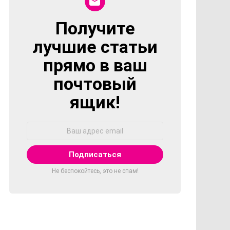
Получите
NEWSLETTER
лучшие статьи
прямо в ваш
почтовый
ящик!
Адрес
Email:
Не беспокойтесь, это не спам!