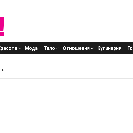
Красота
Мода
Тело
Отношения
Кулинария
Го
n.