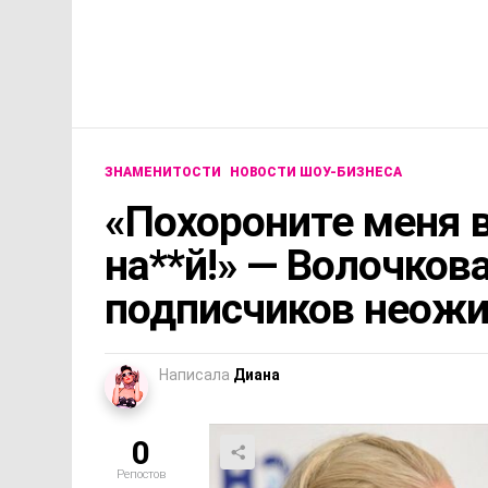
ЗНАМЕНИТОСТИ
НОВОСТИ ШОУ-БИЗНЕСА
«Похороните меня в 
на**й!» — Волочков
подписчиков неож
Написала
Диана
0
Репостов