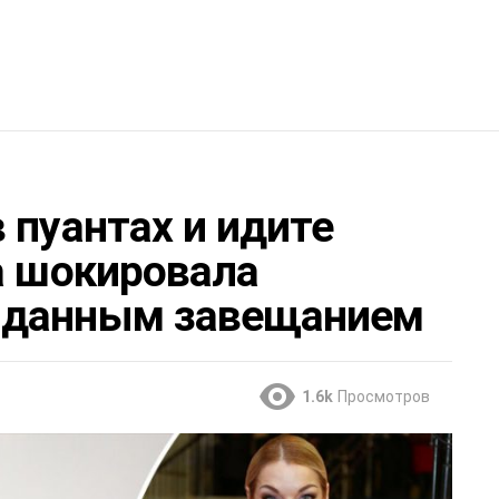
пуантах и ​​идите
а шокировала
иданным завещанием
1.6k
Просмотров