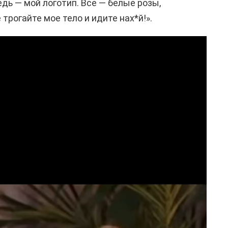
дь — мой логотип. Все — белые розы,
 трогайте мое тело и идите нах*й!».