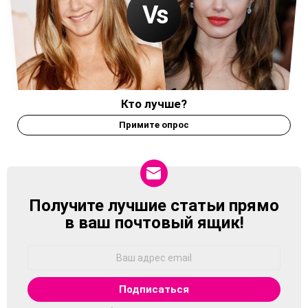
Кто лучше?
Примите опрос
Получите лучшие статьи прямо
NEWSLETTER
в ваш почтовый ящик!
Адрес
Email: