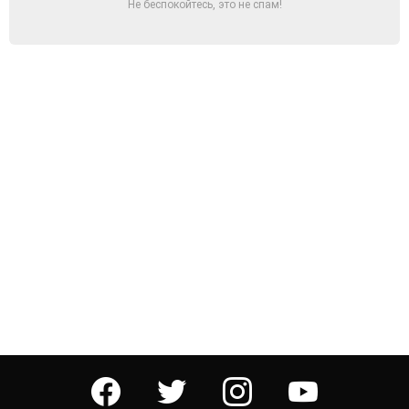
Не беспокойтесь, это не спам!
facebook
twitter
instagram
youtube