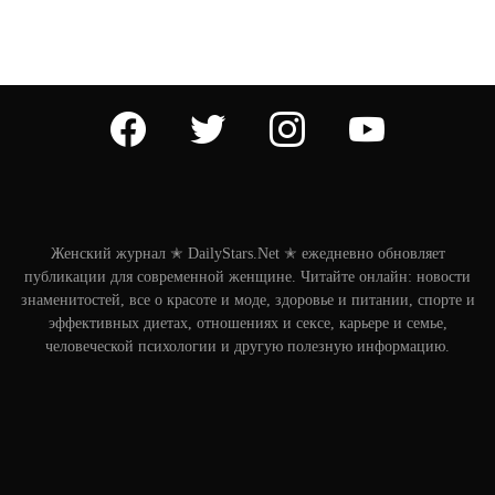
facebook
twitter
instagram
youtube
Женский журнал ✭ DailyStars.Net ✭ ежедневно обновляет
публикации для современной женщине. Читайте онлайн: новости
знаменитостей, все о красоте и моде, здоровье и питании, спорте и
эффективных диетах, отношениях и сексе, карьере и семье,
человеческой психологии и другую полезную информацию.