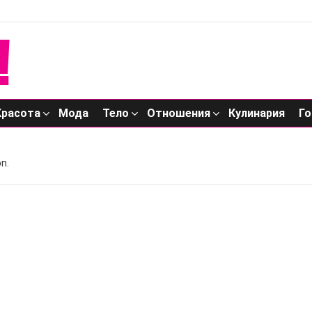
Красота
Мода
Тело
Отношения
Кулинария
Го
n.