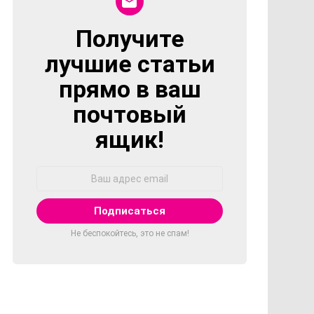
Получите
NEWSLETTER
лучшие статьи
прямо в ваш
почтовый
ящик!
Адрес
Email:
Не беспокойтесь, это не спам!