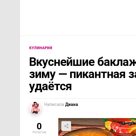
КУЛИНАРИЯ
Вкуснейшие бакла
зиму — пикантная з
удаётся
Написала
Диана
0
Репостов