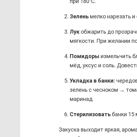
при 180°С.
Зелень
мелко нарезать и
Лук
обжарить до прозрачн
мягкости. При желании п
Помидоры
измельчить б
мёд, уксус и соль. Довест
Укладка в банки:
чередов
зелень с чесноком → том
маринад.
Стерилизовать
банки 15 
Закуска выходит яркая, аром