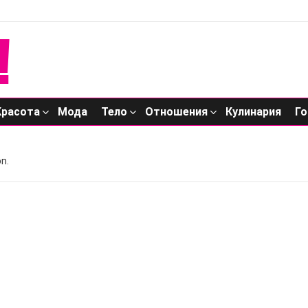
Красота
Мода
Тело
Отношения
Кулинария
Го
n.