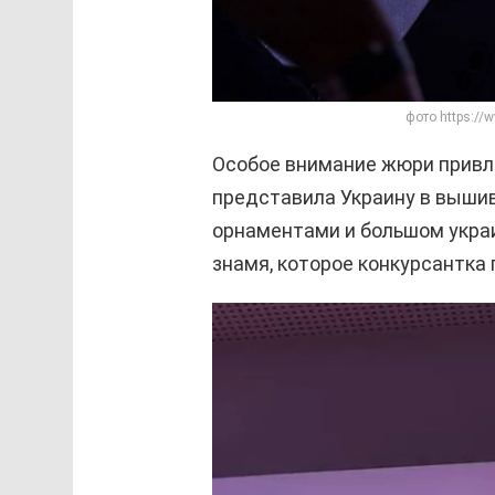
фото https://
Особое внимание жюри привле
представила Украину в выши
орнаментами и большом укра
знамя, которое конкурсантка 
В
и
д
е
о
п