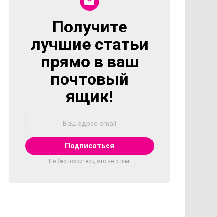
Получите
NEWSLETTER
лучшие статьи
прямо в ваш
почтовый
ящик!
Адрес
Email:
Не беспокойтесь, это не спам!