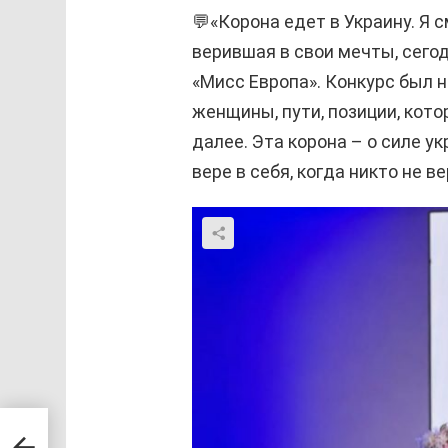
💬«Корона едет в Украину. Я с
верившая в свои мечты, сего
«Мисс Европа». Конкурс был н
женщины, пути, позиции, кото
далее. Эта корона – о силе у
вере в себя, когда никто не в
в
й