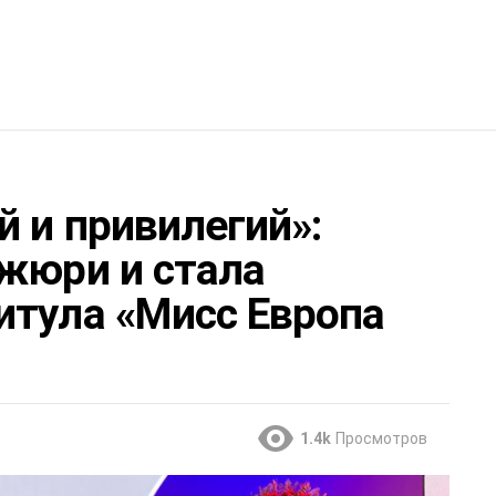
й и привилегий»:
 жюри и стала
итула «Мисс Европа
1.4k
Просмотров