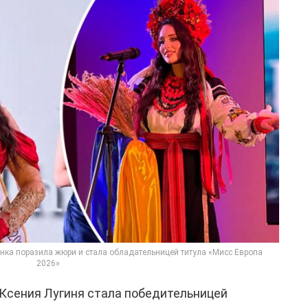
инка поразила жюри и стала обладательницей титула «Мисс Европа
2026»
Ксения Лугиня стала победительницей