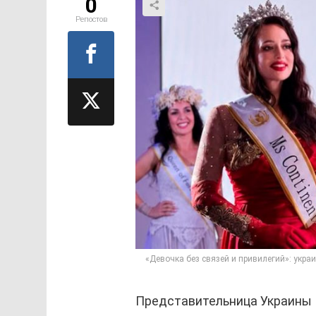
0
Репостов
«Девочка без связей и привилегий»: укра
Представительница Украины 