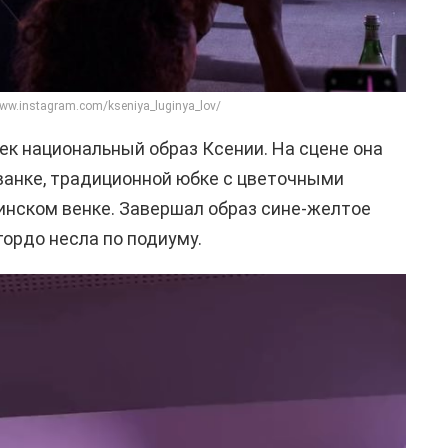
www.instagram.com/kseniya_luginya_lov/
к национальный образ Ксении. На сцене она
ванке, традиционной юбке с цветочными
инском венке. Завершал образ сине-желтое
гордо несла по подиуму.