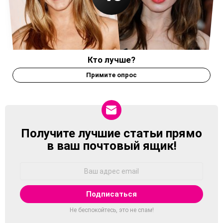
Кто лучше?
Примите опрос
Получите лучшие статьи прямо
NEWSLETTER
в ваш почтовый ящик!
Адрес
Email:
Не беспокойтесь, это не спам!