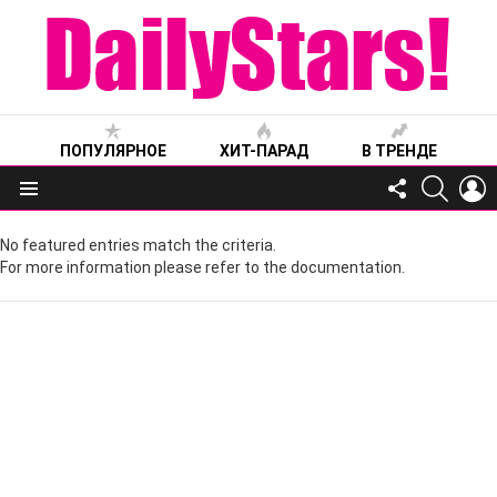
ПОПУЛЯРНОЕ
ХИТ-ПАРАД
В ТРЕНДЕ
FOLLOW
SEARC
L
US
Меню
No featured entries match the criteria.
For more information please refer to the documentation.