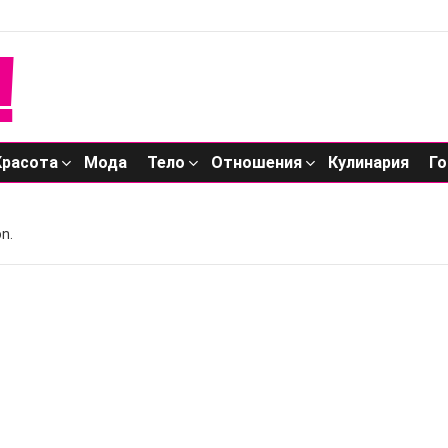
Красота
Мода
Тело
Отношения
Кулинария
Го
n.