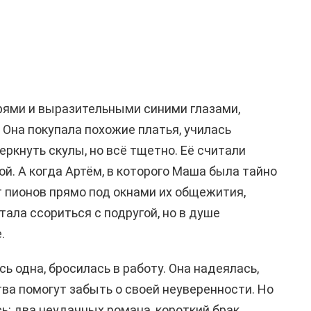
рями и выразительными синими глазами,
 Она покупала похожие платья, училась
ркнуть скулы, но всё тщетно. Её считали
й. А когда Артём, в которого Маша была тайно
т пионов прямо под окнами их общежития,
ала ссориться с подругой, но в душе
.
сь одна, бросилась в работу. Она надеялась,
тва помогут забыть о своей неуверенности. Но
ь: два неудачных романа, короткий брак,