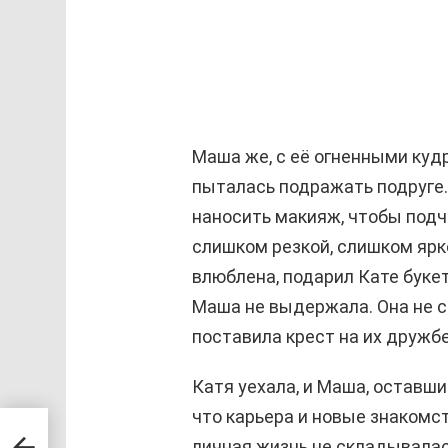
Маша же, с её огненными куд
пыталась подражать подруге.
наносить макияж, чтобы подче
слишком резкой, слишком ярко
влюблена, подарил Кате буке
Маша не выдержала. Она не ст
поставила крест на их дружбе
Катя уехала, и Маша, оставши
что карьера и новые знакомс
личная жизнь не складывалас