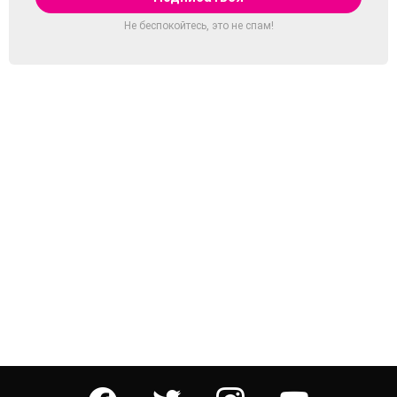
Не беспокойтесь, это не спам!
facebook
twitter
instagram
youtube