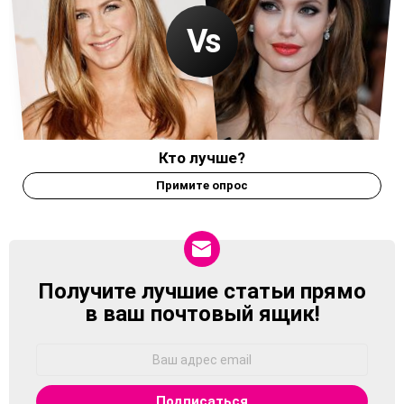
Кто лучше?
Примите опрос
Получите лучшие статьи прямо
NEWSLETTER
в ваш почтовый ящик!
Адрес
Email: