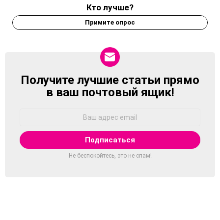
Кто лучше?
Примите опрос
Получите лучшие статьи прямо
NEWSLETTER
в ваш почтовый ящик!
Адрес
Email:
Не беспокойтесь, это не спам!