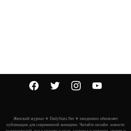
facebook
twitter
instagram
youtube
Женский журнал ✭ DailyStars.Net ✭ ежедневно обновляет
публикации для современной женщине. Читайте онлайн: новости
знаменитостей, все о красоте и моде, здоровье и питании, спорте и