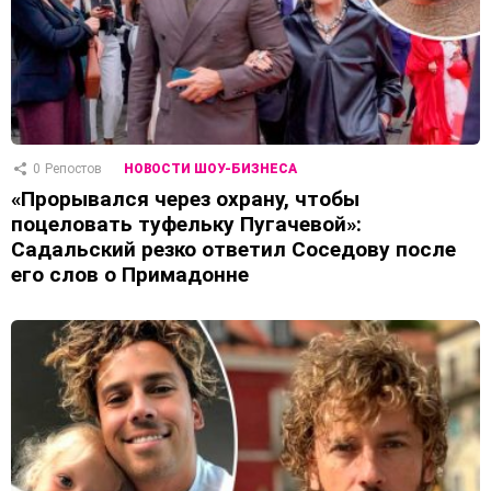
0
Репостов
НОВОСТИ ШОУ-БИЗНЕСА
«Прорывался через охрану, чтобы
поцеловать туфельку Пугачевой»:
Садальский резко ответил Соседову после
его слов о Примадонне