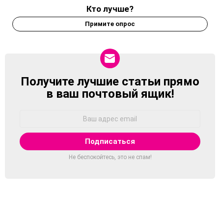
Кто лучше?
Примите опрос
Получите лучшие статьи прямо
NEWSLETTER
в ваш почтовый ящик!
Адрес
Email:
Не беспокойтесь, это не спам!