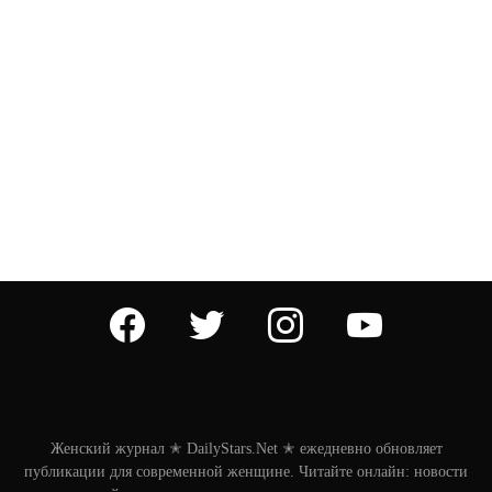
facebook
twitter
instagram
youtube
Женский журнал ✭ DailyStars.Net ✭ ежедневно обновляет
публикации для современной женщине. Читайте онлайн: новости