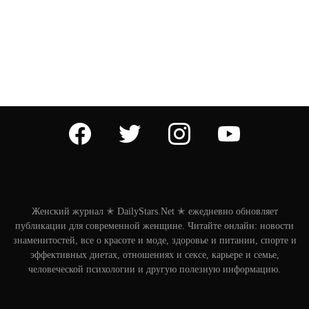
facebook
twitter
instagram
youtube
Женский журнал ✭ DailyStars.Net ✭ ежедневно обновляет
публикации для современной женщине. Читайте онлайн: новости
знаменитостей, все о красоте и моде, здоровье и питании, спорте и
эффективных диетах, отношениях и сексе, карьере и семье,
человеческой психологии и другую полезную информацию.