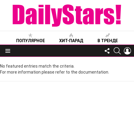
ПОПУЛЯРНОЕ
ХИТ-ПАРАД
В ТРЕНДЕ
FOLLOW
SEARC
L
US
Меню
No featured entries match the criteria.
For more information please refer to the documentation.