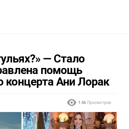
тульях?» — Стало
правлена помощь
о концерта Ани Лорак
1.6k
Просмотров