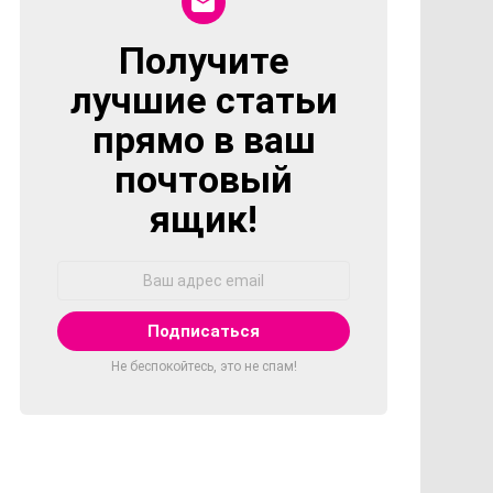
Получите
NEWSLETTER
лучшие статьи
прямо в ваш
почтовый
ящик!
Адрес
Email:
Не беспокойтесь, это не спам!