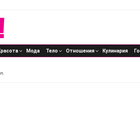
Красота
Мода
Тело
Отношения
Кулинария
Го
n.