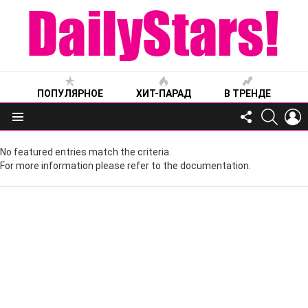
ПОПУЛЯРНОЕ
ХИТ-ПАРАД
В ТРЕНДЕ
FOLLOW
SEARC
L
US
Меню
No featured entries match the criteria.
For more information please refer to the documentation.