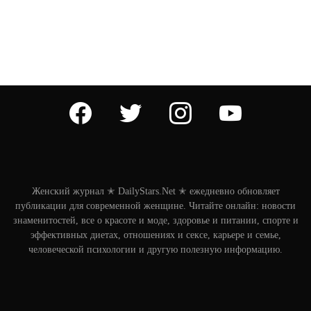
facebook
twitter
instagram
youtube
Женский журнал ✭ DailyStars.Net ✭ ежедневно обновляет
публикации для современной женщине. Читайте онлайн: новости
знаменитостей, все о красоте и моде, здоровье и питании, спорте и
эффективных диетах, отношениях и сексе, карьере и семье,
человеческой психологии и другую полезную информацию.