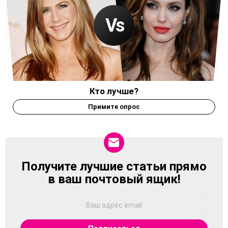
Кто лучше?
Примите опрос
Получите лучшие статьи прямо
NEWSLETTER
в ваш почтовый ящик!
Адрес
Email: