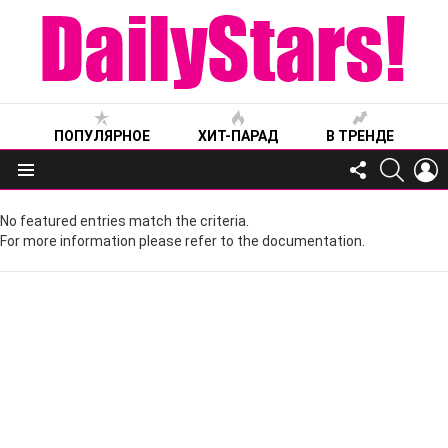
ПОПУЛЯРНОЕ
ХИТ-ПАРАД
В ТРЕНДЕ
FOLLOW
SEARC
L
US
Меню
No featured entries match the criteria.
For more information please refer to the documentation.