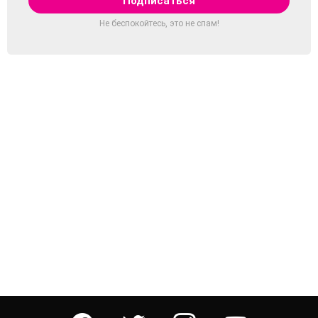
Не беспокойтесь, это не спам!
facebook
twitter
instagram
youtube