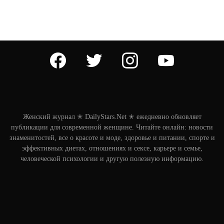
facebook
twitter
instagram
youtube
Женский журнал ✭ DailyStars.Net ✭ ежедневно обновляет
публикации для современной женщине. Читайте онлайн: новости
знаменитостей, все о красоте и моде, здоровье и питании, спорте и
эффективных диетах, отношениях и сексе, карьере и семье,
человеческой психологии и другую полезную информацию.