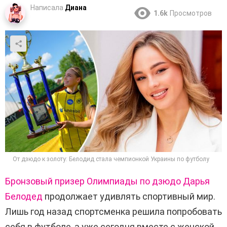
Написала
Диана
1.6k
Просмотров
От дзюдо к золоту: Белодид стала чемпионкой Украины по футболу
Бронзовый призер Олимпиады по дзюдо
Дарья
Белодед
продолжает удивлять спортивный мир.
Лишь год назад спортсменка решила попробовать
себя в футболе, а уже сегодня вместе с женской