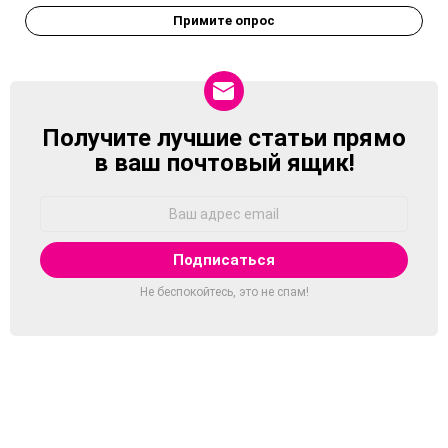
Примите опрос
Получите лучшие статьи прямо
NEWSLETTER
в ваш почтовый ящик!
Адрес
Email:
Не беспокойтесь, это не спам!