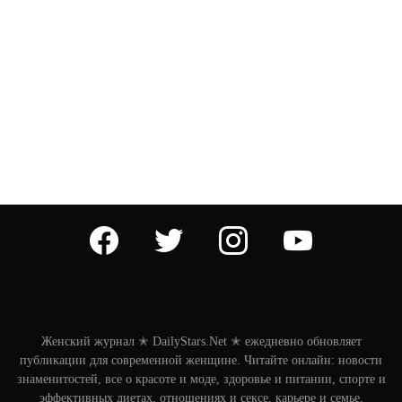
facebook
twitter
instagram
youtube
Женский журнал ✭ DailyStars.Net ✭ ежедневно обновляет
публикации для современной женщине. Читайте онлайн: новости
знаменитостей, все о красоте и моде, здоровье и питании, спорте и
эффективных диетах, отношениях и сексе, карьере и семье,