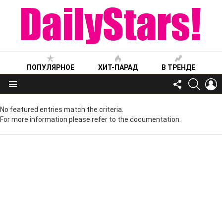
ПОПУЛЯРНОЕ
ХИТ-ПАРАД
В ТРЕНДЕ
FOLLOW
SEARC
L
US
Меню
No featured entries match the criteria.
For more information please refer to the documentation.