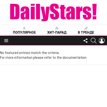
ПОПУЛЯРНОЕ
ХИТ-ПАРАД
В ТРЕНДЕ
FOLLOW
SEARC
L
US
Меню
No featured entries match the criteria.
For more information please refer to the documentation.