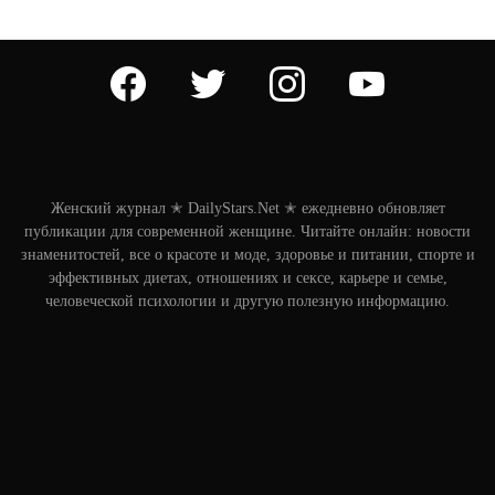
facebook
twitter
instagram
youtube
Женский журнал ✭ DailyStars.Net ✭ ежедневно обновляет
публикации для современной женщине. Читайте онлайн: новости
знаменитостей, все о красоте и моде, здоровье и питании, спорте и
эффективных диетах, отношениях и сексе, карьере и семье,
человеческой психологии и другую полезную информацию.