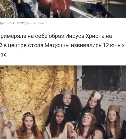
криншот: www.youtube.com
римеряла на себе образ Иисуса Христа на
й в центре стола Мадонны извивались 12 юных
ах.