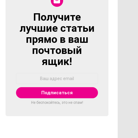
Получите
NEWSLETTER
лучшие статьи
прямо в ваш
почтовый
ящик!
Адрес
Email:
Не беспокойтесь, это не спам!