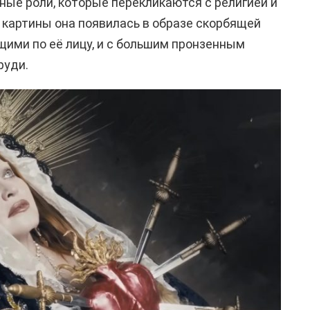
ные роли, которые перекликаются с религией и
е картины она появилась в образе скорбящей
щими по её лицу, и с большим пронзенным
руди.