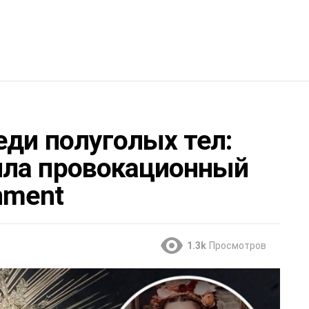
еди полуголых тел:
ила провокационный
nment
1.3k
Просмотров