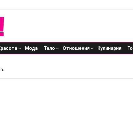
Красота
Мода
Тело
Отношения
Кулинария
Го
n.