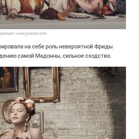
криншот: www.youtube.com
ировала на себе роль невероятной Фриды
еждению самой Мадонны, сильное сходство.