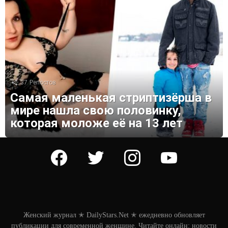
37
Репостов
Самая маленькая стриптизёрша в
мире нашла свою половинку,
которая моложе её на 13 лет
facebook
twitter
instagram
youtube
Женский журнал ✭ DailyStars.Net ✭ ежедневно обновляет
публикации для современной женщине. Читайте онлайн: новости