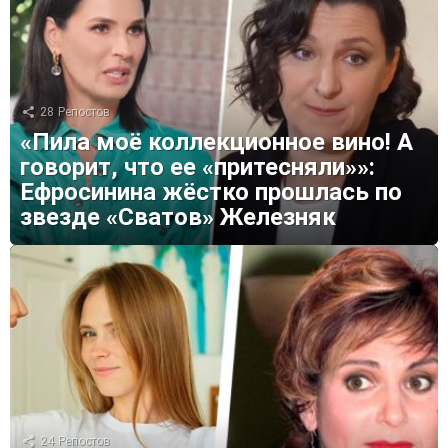
28
Репостов
«Пила моё коллекционное вино! А
говорит, что ее «притесняли»»:
Ефросинина жёстко прошлась по
звезде «Сватов» Железняк
24
Репостов