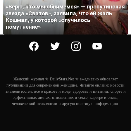
«Верю, что мы обнимемся» — пропутинская
звезда «Сватов», заявила, что ей жаль
Кошмал, у которой «случилось
помутнение»
facebook
twitter
instagram
youtube
Женский журнал ✭ DailyStars.Net ✭ ежедневно обновляет
публикации для современной женщине. Читайте онлайн: новости
знаменитостей, все о красоте и моде, здоровье и питании, спорте и
эффективных диетах, отношениях и сексе, карьере и семье,
человеческой психологии и другую полезную информацию.