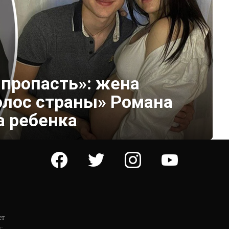
 пропасть»: жена
олос страны» Романа
а ребенка
facebook
twitter
instagram
youtube
ет
: