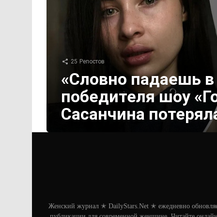
25
Репостов
«Словно падаешь в
победителя шоу «Г
Сасанчина потерял
Женский журнал ✭ DailyStars.Net ✭ ежедневно обновля
публикации для современной женщине. Читайте онлайн