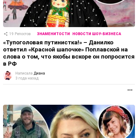
19
Репостов
ЗНАМЕНИТОСТИ
НОВОСТИ ШОУ-БИЗНЕСА
«Тупоголовая путинистка!» – Данилко
ответил «Красной шапочке» Поплавской на
слова о том, что якобы вскоре он попросится
в РФ
Написала
Диана
3 года назад
П