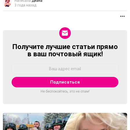
Написала
Диана
3 года назад
П
Получите лучшие статьи прямо
NEWSLETTER
в ваш почтовый ящик!
Адрес
Email:
Не беспокойтесь, это не спам!