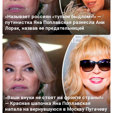
57
Репостов
«Называет россиян «тупым быдлом»!» —
путинистка Яна Поплавская разнесла Ани
Лорак, назвав ее предательницей
95
Репостов
«Ваши внуки не стоят на фронте страны!»
— Красная шапочка Яна Поплавская
напала на вернувшуюся в Москву Пугачеву