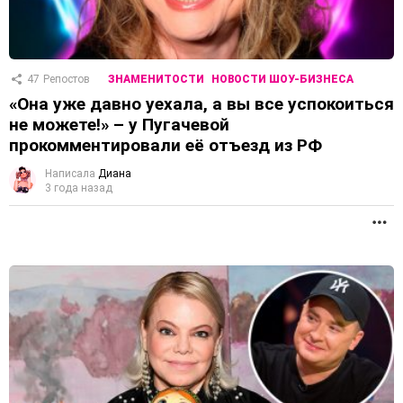
47
Репостов
ЗНАМЕНИТОСТИ
НОВОСТИ ШОУ-БИЗНЕСА
«Она уже давно уехала, а вы все успокоиться
не можете!» – у Пугачевой
прокомментировали её отъезд из РФ
Написала
Диана
3 года назад
П