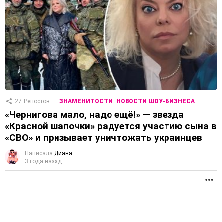
27
Репостов
ЗНАМЕНИТОСТИ
НОВОСТИ ШОУ-БИЗНЕСА
«Чернигова мало, надо ещё!» — звезда
«Красной шапочки» радуется участию сына в
«СВО» и призывает уничтожать украинцев
Написала
Диана
3 года назад
П