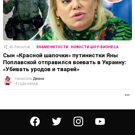
40
Репостов
ЗНАМЕНИТОСТИ
НОВОСТИ ШОУ-БИЗНЕСА
Сын «Красной шапочки» путинистки Яны
Поплавской отправился воевать в Украину:
«Убивать уродов и тварей»
Написала
Диана
4 года назад
П
facebook
twitter
instagram
youtube