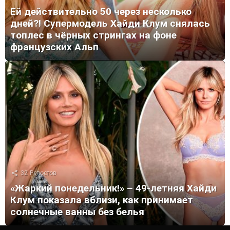
Ей действительно 50 через несколько
дней?! Супермодель Хайди Клум снялась
топлес в чёрных стрингах на фоне
французских Альп
32
Репостов
«Жаркий понедельник!» – 49-летняя Хайди
Клум показала вблизи, как принимает
солнечные ванны без белья