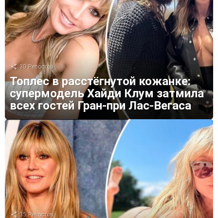
30
Репостов
Топлес в расстёгнутой кожанке:
супермодель Хайди Клум затмила
всех гостей Гран-при Лас-Вегаса
35
Репостов