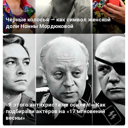
225
Репостов
Чёрные колосья — как символ женской
доли Нонны Мордюковой
369
Репостов
«Я этого антихриста не осилил!»: Как
подбирали актёров на «17 мгновений
весны»